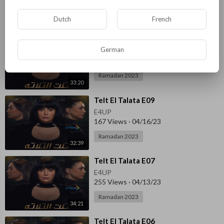
Ramadan 2023
Dutch
French
32:18
⁣Telt El Talata E10
German
E4UP
185 Views
·
04/17/23
Ramadan 2023
33:20
⁣Telt El Talata E09
E4UP
167 Views
·
04/16/23
Ramadan 2023
32:39
⁣Telt El Talata E07
E4UP
255 Views
·
04/13/23
Ramadan 2023
34:21
⁣Telt El Talata E06