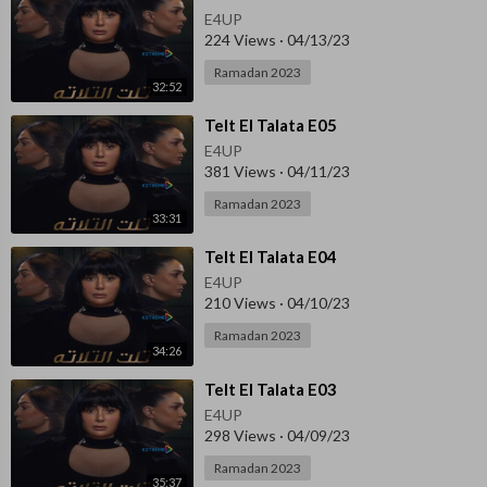
E4UP
224 Views
·
04/13/23
Ramadan 2023
32:52
⁣Telt El Talata E05
E4UP
381 Views
·
04/11/23
Ramadan 2023
33:31
⁣Telt El Talata E04
E4UP
210 Views
·
04/10/23
Ramadan 2023
34:26
⁣Telt El Talata E03
E4UP
298 Views
·
04/09/23
Ramadan 2023
35:37