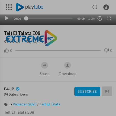
00:00
00:00
1.00x
10
Telt El Talata E08
97
Views
·
04/14/23
0
0
Share
Download
E4UP
94
SUBSCRIBE
94 Subscribers
In
Ramadan 2023
/
Telt El Talata
⁣Telt El Talata E08