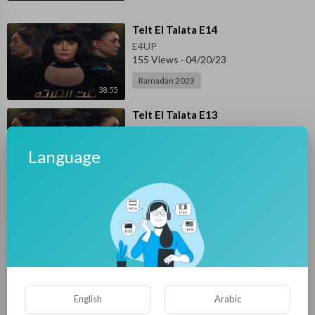
⁣Telt El Talata E14
E4UP
155 Views
·
04/20/23
Ramadan 2023
38:55
⁣Telt El Talata E13
E4UP
424 Views
·
04/19/23
Language
Ramadan 2023
37:34
⁣Telt El Talata E12
E4UP
238 Views
·
04/18/23
Ramadan 2023
35:35
⁣Telt El Talata E11
English
Arabic
E4UP
270 Views
·
04/17/23