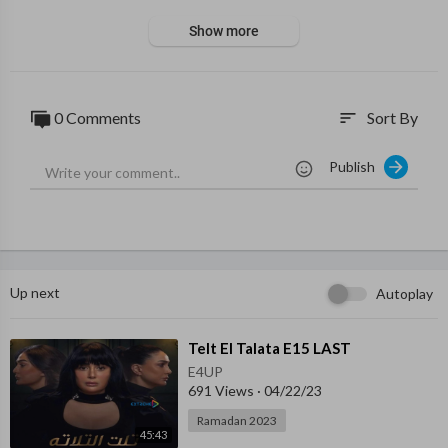
Show more
0 Comments
Sort By
sort
Publish
Up next
Autoplay
⁣Telt El Talata E15 LAST
E4UP
691 Views
·
04/22/23
Ramadan 2023
45:43