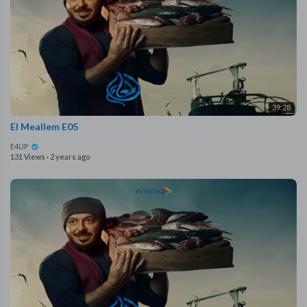
39:28
El Meallem E05
E4UP
131 Views
·
2 years ago