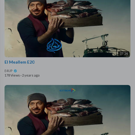
37:24
El Meallem E20
E4UP
178 Views
·
2 years ago