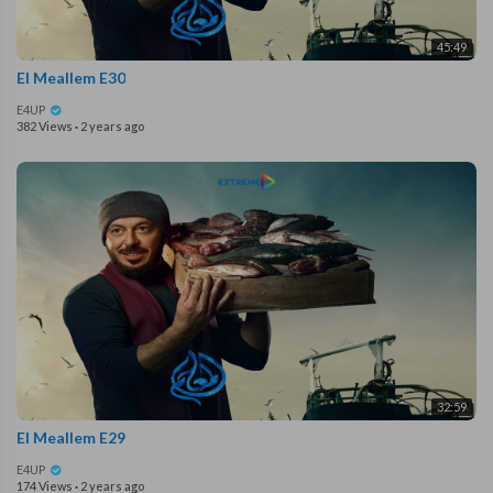
45:49
El Meallem E30
E4UP
382 Views
·
2 years ago
32:59
El Meallem E29
E4UP
174 Views
·
2 years ago