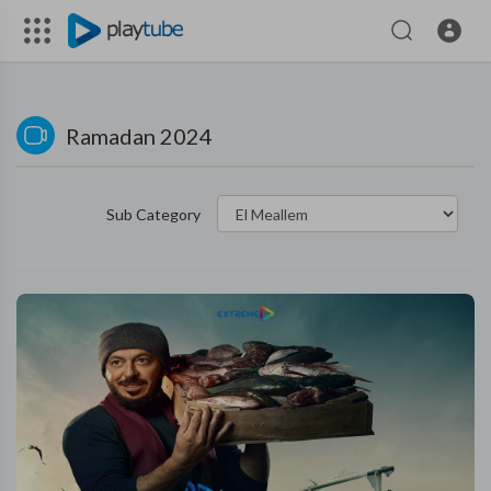
Ramadan 2024
Sub Category