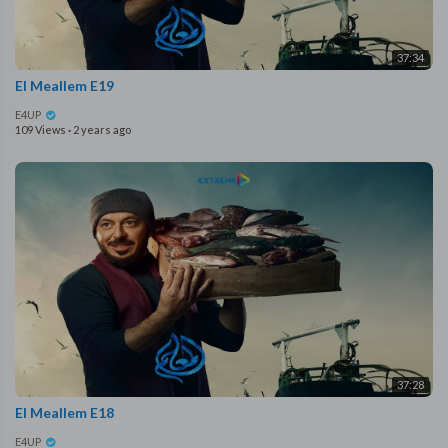
37:34
El Meallem E19
E4UP
109 Views
·
2 years ago
37:28
El Meallem E18
E4UP