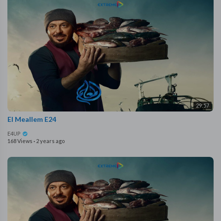
29:57
El Meallem E24
E4UP
168 Views
·
2 years ago