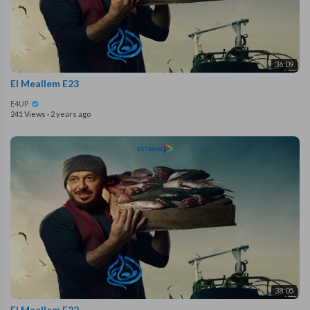
36:09
El Meallem E23
E4UP
241 Views
·
2 years ago
38:05
El Meallem E22