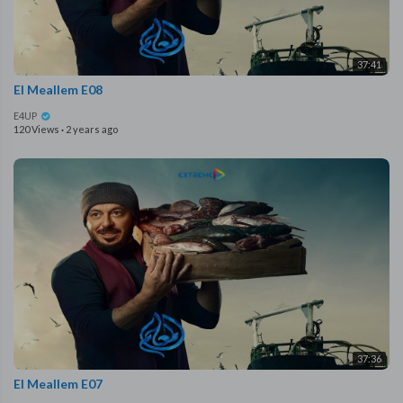
37:41
El Meallem E08
E4UP
120 Views
·
2 years ago
37:36
El Meallem E07