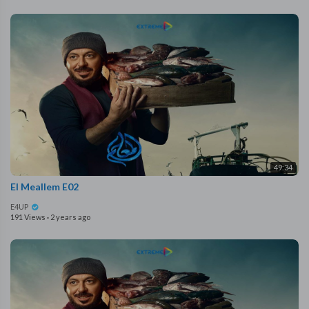
49:34
⁣El Meallem E02
E4UP
191 Views
·
2 years ago