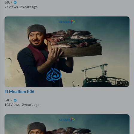
E4UP
97 Views
·
2 years ago
37:37
El Meallem E06
E4UP
105 Views
·
2 years ago