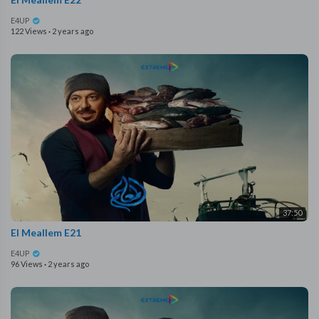
E4UP
122 Views
·
2 years ago
37:50
El Meallem E21
E4UP
96 Views
·
2 years ago